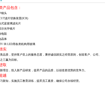
类产品包含：
光学镜头
IR CUT滤片切换装置(ICR)
 吸收式蓝玻璃滤光片
 菲涅尔光学镜片
光敏电阻
光电晶体
CCTV IR LED用各类机构用玻璃
踏实
美品质，坚持客户至上的服务态度，秉持诚信踏实之经营原则，创造客户、公司、
之三赢为目标。
进取
新理念，投入新产品研发，提昇产品的品质，以创造更优势的竞争力。
超越
习新知，实施员工教育训练，提昇员工素质，确保公司永续经营。